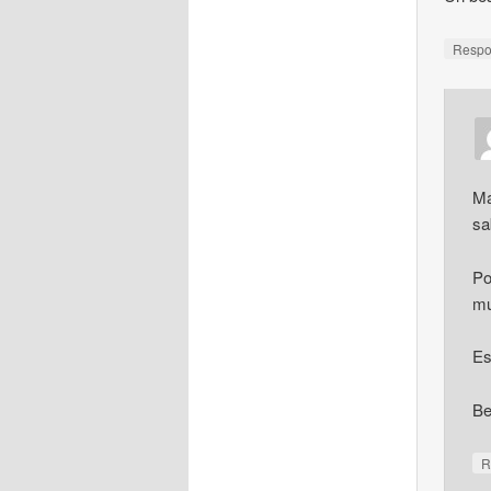
Resp
Ma
sa
Po
mu
Es
Be
R