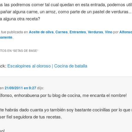
s las podremos comer tal cual quedan en esta entrada, podemos util
pañar alguna carne, un arroz, como parte de un pastel de verduras…
a alguna otra receta?
a fue publicada en
Aceite de oliva
,
Carnes
,
Entrantes
,
Verduras
,
Vino
por
Alfons
manente
.
TOS EN “
SETAS DE BASE
”
ack:
Escalopines al oloroso | Cocina de batalla
en
21/09/2011 en 9:27
dijo:
lfonso, enhorabuena por tu blog de cocina, me encanta el nombre!
e habrás dado cuanta yo también soy bastante cocinillas por lo que
ser fiel seguidora de tus recetas.
so!