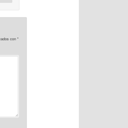
rcados con
*