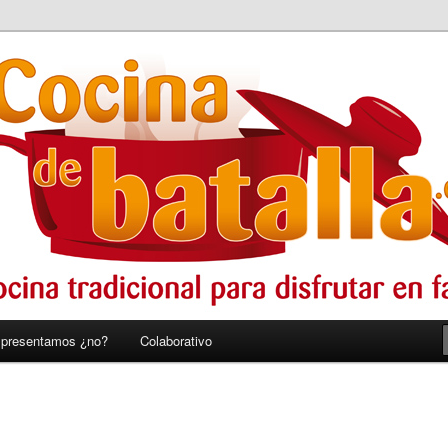
r en familia
alla
 presentamos ¿no?
Colaborativo