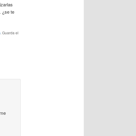
izarlas
 ¿se te
o
. Guarda el
 me