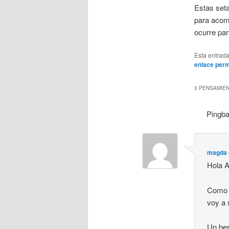
Estas seta
para acom
ocurre par
Esta entrad
enlace per
3 PENSAMIEN
Pingb
magda
Hola A
Como t
voy a 
Un be