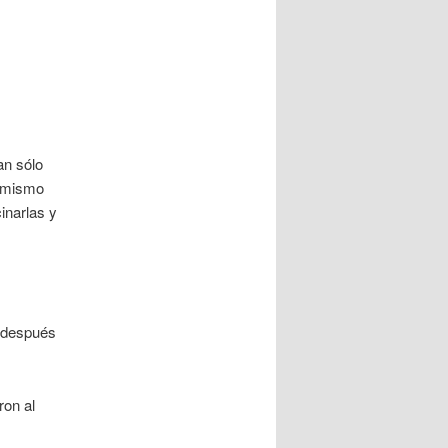
an sólo
í mismo
inarlas y
a después
ron al