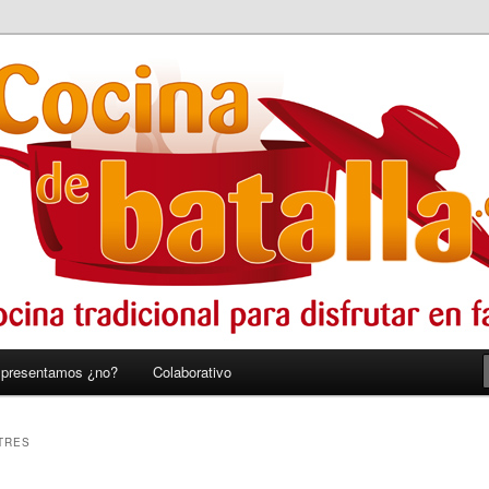
r en familia
alla
 presentamos ¿no?
Colaborativo
TRES