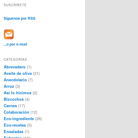
SUSCRÍBETE
Síguenos por RSS
...o por e-mail
CATEGORÍAS
Abrevadero
(1)
Aceite de oliva
(31)
Anecdotario
(7)
Arroz
(3)
Así lo hicimos
(2)
Bizcochos
(4)
Carnes
(17)
Colaboración
(12)
Eco-ingrediente
(26)
Eco-recetas
(5)
Ensaladas
(1)
Entrantes
(13)