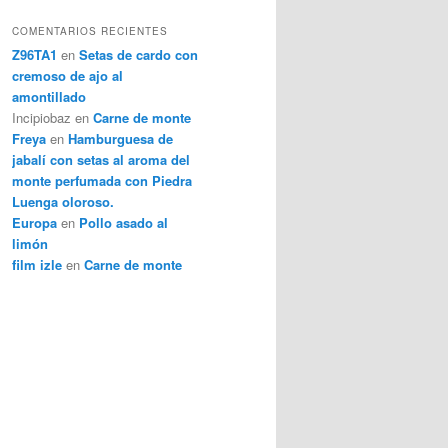
COMENTARIOS RECIENTES
Z96TA1
en
Setas de cardo con
cremoso de ajo al
amontillado
Incipiobaz
en
Carne de monte
Freya
en
Hamburguesa de
jabalí con setas al aroma del
monte perfumada con Piedra
Luenga oloroso.
Europa
en
Pollo asado al
limón
film izle
en
Carne de monte