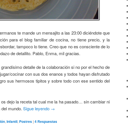
ermanos te mande un mensajito a las 23:00 diciéndote que
ión para el blog familiar de cocina, no tiene precio, y la
desbordar, tampoco lo tiene. Creo que no es consciente de lo
zo de detallito. Pablo, Enma, mil gracias.
grandísimo detalle de la colaboración si no por el hecho de
jugar/cocinar con sus dos enanos y todos hayan disfrutado
igro sus hermosos tipitos y sobre todo con ese sentido del
os dejo la receta tal cual me la ha pasado… sin cambiar ni
ón del mundo.
Sigue leyendo
→
ión
,
Infantil
,
Postres
|
4
Respuestas