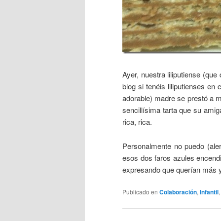
Ayer, nuestra liliputiense (que
blog si tenéis liliputienses en
adorable) madre se prestó a m
sencillísima tarta que su ami
rica, rica.
Personalmente no puedo (alerg
esos dos faros azules encendi
expresando que querían más 
Publicado en
Colaboración
,
Infantil