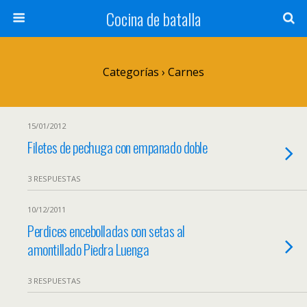
Cocina de batalla
Categorías ›
Carnes
15/01/2012
Filetes de pechuga con empanado doble
3 RESPUESTAS
10/12/2011
Perdices encebolladas con setas al
amontillado Piedra Luenga
3 RESPUESTAS